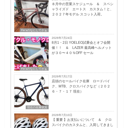
８月中の営業スケジュール ＆ スペシ
ャライズド エートス カスタム！と、
２０２７年モデル スコット入荷。
Fin'sのなにしてがぁ
2026年7月24日
8月1・2日 YOELEO試乗会とオフ会開
催！！ ＆ LAZER 最高峰ヘルメット
が３０〜４０％OFF セール
Fin'sのなにしてがぁ
2026年7月17日
店頭のセールバイク在庫 ロードバイ
ク、MTB、クロスバイクなど（２０２
６・７・１７ 現在）
現在の在庫状況
2026年7月10日
【 重要 】お支払いについて ＆ クロ
スバイクのカスタムと、入荷してきまし