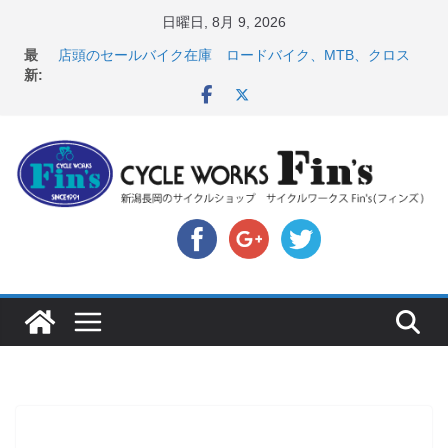
コ
日曜日, 8月 9, 2026
【 重要 】お支払いについて ＆ クロスバイクのカスタ
ン
最
ムと、入荷してきました人気商品ピックアップ！
テ
新:
店頭のセールバイク在庫 ロードバイク、MTB、クロス
ン
バイクなど（２０２６・７・１０ 現在）
８月中の営業スケジュール ＆ スペシャライズド エー
ツ
トス カスタム！と、２０２７年モデル スコット入荷。
へ
8月1・2日 YOELEO試乗会とオフ会開催！！ ＆
LAZER 最高峰ヘルメットが３０〜４０％OFF セール
ス
店頭のセールバイク在庫 ロードバイク、MTB、クロス
キ
バイクなど（２０２６・７・１７ 現在）
ッ
プ