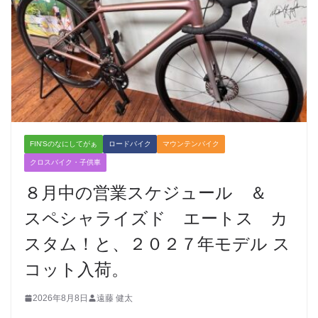
FIN'Sのなにしてがぁ
ロードバイク
マウンテンバイク
クロスバイク・子供車
８月中の営業スケジュール ＆
スペシャライズド エートス カ
スタム！と、２０２７年モデル ス
コット入荷。
2026年8月8日
遠藤 健太