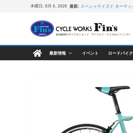
コ
木曜日, 8月 6, 2026
最新:
スペシャライズド ターマッ
ン
表！ ＆ オンヨネ ウェア
8月1・2日 YOELEO試乗
テ
峰ヘルメットが３０〜４０％
ン
店頭のセールバイク在庫 ロ
など（２０２６・７・１７ 
ツ
【 重要 】お支払いについ
へ
入荷してきました人気商品
最新情報
イベント
ロードバイク
ス
店頭のセールバイク在庫 ロ
など（２０２６・７・１０ 
キ
ッ
プ