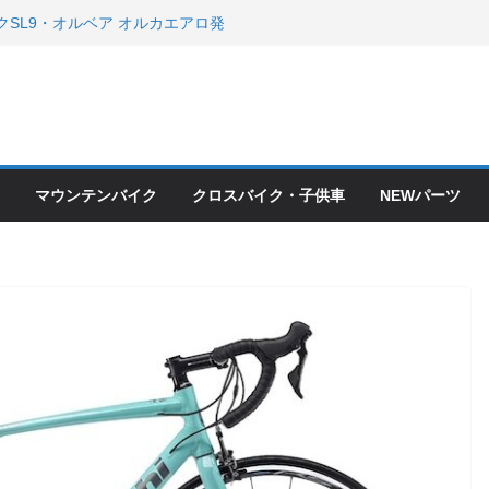
クSL9・オルベア オルカエアロ発
・アクセサリーセール！！
会とオフ会開催！！ ＆ LAZER 最高
OFF セール
ードバイク、MTB、クロスバイク
現在）
て ＆ クロスバイクのカスタムと、
ピックアップ！
マウンテンバイク
クロスバイク・子供車
NEWパーツ
ードバイク、MTB、クロスバイク
現在）