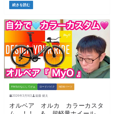
続きを読む
FIN'Sのなにしてがぁ
ロードバイク
NEWパーツ
2026年3月9日
遠藤 健太
オルベア オルカ カラーカスタ
ム ！！ ＆ 超軽量ホイール