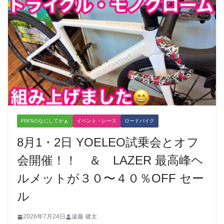
FIN'Sのなにしてがぁ
イベント・レース
ロードバイク
8月1・2日 YOELEO試乗会とオフ
会開催！！ ＆ LAZER 最高峰ヘ
ルメットが３０〜４０％OFF セー
ル
2026年7月24日
遠藤 健太