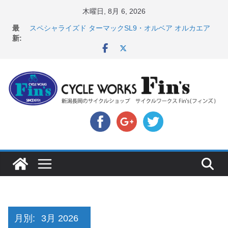
コ
木曜日, 8月 6, 2026
ン
最
スペシャライズド ターマックSL9・オルベア オルカエア
テ
新:
ロ発表！ ＆ オンヨネ ウェア・アクセサリーセー
ル！！
ン
8月1・2日 YOELEO試乗会とオフ会開催！！ ＆
ツ
LAZER 最高峰ヘルメットが３０〜４０％OFF セール
へ
店頭のセールバイク在庫 ロードバイク、MTB、クロス
バイクなど（２０２６・７・１７ 現在）
ス
【 重要 】お支払いについて ＆ クロスバイクのカスタ
キ
ムと、入荷してきました人気商品ピックアップ！
店頭のセールバイク在庫 ロードバイク、MTB、クロス
ッ
バイクなど（２０２６・７・１０ 現在）
プ
月別:
3月 2026