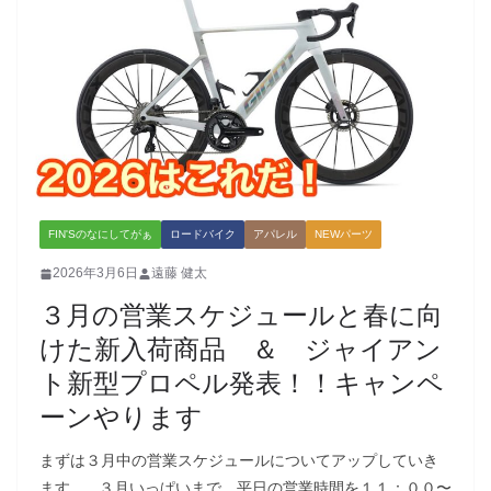
FIN'Sのなにしてがぁ
ロードバイク
アパレル
NEWパーツ
2026年3月6日
遠藤 健太
３月の営業スケジュールと春に向
けた新入荷商品 ＆ ジャイアン
ト新型プロペル発表！！キャンペ
ーンやります
まずは３月中の営業スケジュールについてアップしていき
ます。 ３月いっぱいまで、平日の営業時間を１１：００〜