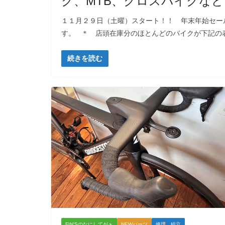
ク、MTB、クロスバイクなど
１１月２９日（土曜）スタート！！ 年末年始セー
す。 ＊ 店頭在庫分のほとんどのバイクが下記の表示
続きを読む
FIN'Sのなにしてがぁ
NEWパーツ
修理、組立