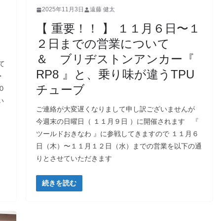
2025年11月3日
遠藤 健太
【 重要！！ 】 １１月６日〜１
ス
２日までの営業について
＆ ブリヂストンアンカー『
て
RP8 』と、乗り味が違うTPU
・
チューブ
０
い
ご連絡が大変遅くなりまして申し訳ございませんが
今週末の日曜日（ １１月９日 ）に開催されます 『
ツールドおきなわ 』に参戦してきますので １１月６
日（木）〜１１月１２日（水）までの営業を以下の通
りとさせていただきます
続きを読む