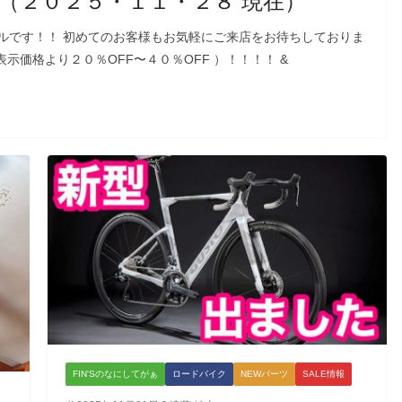
（２０２５・１１・２８ 現在）
ルです！！ 初めてのお客様もお気軽にご来店をお待ちしておりま
価格より２０％OFF〜４０％OFF ）！！！！ &
FIN'Sのなにしてがぁ
ロードバイク
NEWパーツ
SALE情報