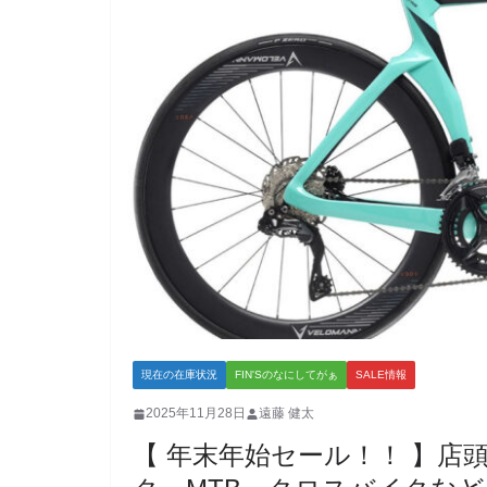
現在の在庫状況
FIN'Sのなにしてがぁ
SALE情報
2025年11月28日
遠藤 健太
【 年末年始セール！！ 】店