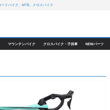
ードバイク、MTB、クロスバイク
現在）
 ＆ スペシャライズド エート
年モデル スコット入荷。
会とオフ会開催！！ ＆ LAZER 最高
OFF セール
ードバイク、MTB、クロスバイク
現在）
マウンテンバイク
クロスバイク・子供車
NEWパーツ
て ＆ クロスバイクのカスタムと、
ピックアップ！