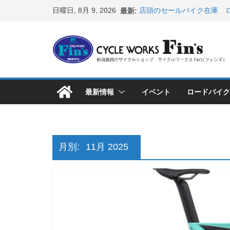
コ
日曜日, 8月 9, 2026
最新:
店頭のセールバイク在庫 ロ
ン
など（２０２６・７・１０ 
８月中の営業スケジュール
テ
ス カスタム！と、２０２７
ン
8月1・2日 YOELEO試乗
峰ヘルメットが３０〜４０％
ツ
店頭のセールバイク在庫 ロ
へ
など（２０２６・７・１７ 
最新情報
イベント
ロードバイク
ス
【 重要 】お支払いについ
入荷してきました人気商品
キ
ッ
プ
月別:
11月 2025