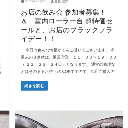
2025年11月21日
遠藤 健太
お店の飲み会 参加者募集！
＆ 室内ローラー台 超特価セ
ールと、お店のブラックフラ
イデー！！
今日は色んな情報がてんこ盛りでございます。 今
週末の３連休は、通常営業 １１：００〜１９：００
の
（ ２２・２３・２４日）となります。 通常の修理な
ご
どはそのままお持ち込みOKですので、他店ご購入の
１
続きを読む