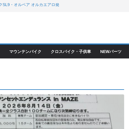
クSL9・オルベア オルカエアロ発
・アクセサリーセール！！
会とオフ会開催！！ ＆ LAZER 最高
OFF セール
ードバイク、MTB、クロスバイク
現在）
て ＆ クロスバイクのカスタムと、
ピックアップ！
マウンテンバイク
クロスバイク・子供車
NEWパーツ
ードバイク、MTB、クロスバイク
現在）