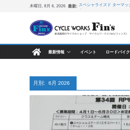
コ
木曜日, 8月 6, 2026
最新:
スペシャライズド ターマッ
ン
表！ ＆ オンヨネ ウェア
8月1・2日 YOELEO試乗
テ
峰ヘルメットが３０〜４０％
ン
店頭のセールバイク在庫 ロ
など（２０２６・７・１７ 
ツ
【 重要 】お支払いについ
へ
入荷してきました人気商品
最新情報
イベント
ロードバイク
ス
店頭のセールバイク在庫 ロ
など（２０２６・７・１０ 
キ
ッ
プ
月別:
6月 2026