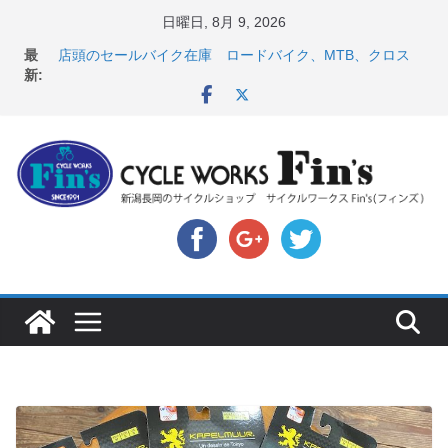
コ
日曜日, 8月 9, 2026
ン
【 重要 】お支払いについて ＆ クロスバイクのカスタ
最
ムと、入荷してきました人気商品ピックアップ！
テ
新:
店頭のセールバイク在庫 ロードバイク、MTB、クロス
ン
バイクなど（２０２６・７・１０ 現在）
ツ
８月中の営業スケジュール ＆ スペシャライズド エー
トス カスタム！と、２０２７年モデル スコット入荷。
へ
8月1・2日 YOELEO試乗会とオフ会開催！！ ＆
ス
LAZER 最高峰ヘルメットが３０〜４０％OFF セール
店頭のセールバイク在庫 ロードバイク、MTB、クロス
キ
バイクなど（２０２６・７・１７ 現在）
ッ
プ