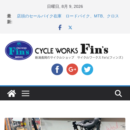
コ
日曜日, 8月 9, 2026
ン
【 重要 】お支払いについて ＆ クロスバイクのカスタ
最
ムと、入荷してきました人気商品ピックアップ！
テ
新:
店頭のセールバイク在庫 ロードバイク、MTB、クロス
ン
バイクなど（２０２６・７・１０ 現在）
８月中の営業スケジュール ＆ スペシャライズド エー
ツ
トス カスタム！と、２０２７年モデル スコット入荷。
へ
8月1・2日 YOELEO試乗会とオフ会開催！！ ＆
ス
LAZER 最高峰ヘルメットが３０〜４０％OFF セール
店頭のセールバイク在庫 ロードバイク、MTB、クロス
キ
バイクなど（２０２６・７・１７ 現在）
ッ
プ