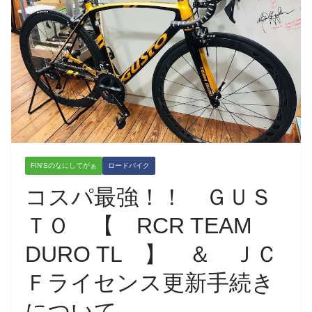
FIN'Sのなにしてがぁ
ロードバイク
コスパ最強！！ ＧＵＳ
ＴＯ 【 RCR TEAM
DURO TL 】 ＆ ＪＣ
Ｆライセンス更新手続き
について。