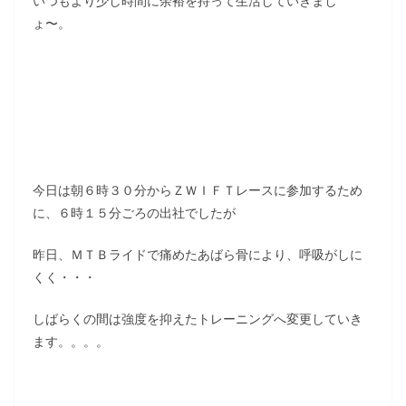
いつもより少し時間に余裕を持って生活していきまし
ょ〜。
今日は朝６時３０分からＺＷＩＦＴレースに参加するため
に、６時１５分ごろの出社でしたが
昨日、ＭＴＢライドで痛めたあばら骨により、呼吸がしに
くく・・・
しばらくの間は強度を抑えたトレーニングへ変更していき
ます。。。。