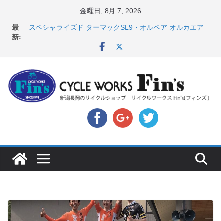
コ
金曜日, 8月 7, 2026
ン
店頭のセールバイク在庫 ロードバイク、MTB、クロス
最
テ
バイクなど（２０２６・７・１０ 現在）
新:
スペシャライズド ターマックSL9・オルベア オルカエア
ン
ロ発表！ ＆ オンヨネ ウェア・アクセサリーセー
ツ
ル！！
へ
8月1・2日 YOELEO試乗会とオフ会開催！！ ＆
LAZER 最高峰ヘルメットが３０〜４０％OFF セール
ス
店頭のセールバイク在庫 ロードバイク、MTB、クロス
キ
バイクなど（２０２６・７・１７ 現在）
【 重要 】お支払いについて ＆ クロスバイクのカスタ
ッ
ムと、入荷してきました人気商品ピックアップ！
プ