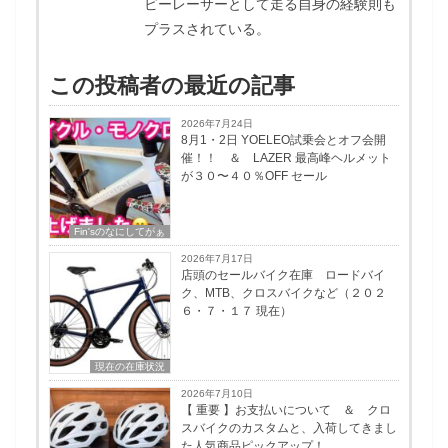
ビーレーサーとして走る自身の経験則も
プラスされている。
この投稿者の最近の記事
2026年7月24日
8月1・2日 YOELEO試乗会とオフ会開
催！！ ＆ LAZER 最高峰ヘルメット
が３０〜４０％OFF セール
Fin'sのなにしてがぁ
2026年7月17日
店頭のセールバイク在庫 ロードバイ
ク、MTB、クロスバイクなど（２０２
６・７・１７ 現在）
現在の在庫状況
2026年7月10日
【 重要 】お支払いについて ＆ クロ
スバイクのカスタムと、入荷してきまし
た人気商品ピックアップ！