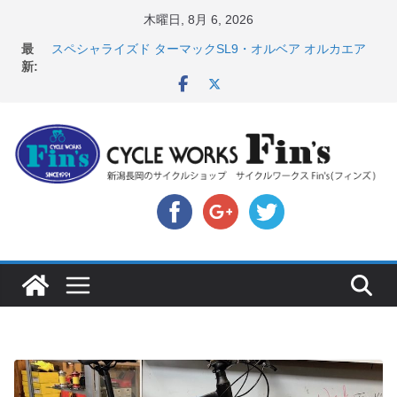
コ
木曜日, 8月 6, 2026
ン
最
スペシャライズド ターマックSL9・オルベア オルカエア
テ
新:
ロ発表！ ＆ オンヨネ ウェア・アクセサリーセー
ル！！
ン
8月1・2日 YOELEO試乗会とオフ会開催！！ ＆
ツ
LAZER 最高峰ヘルメットが３０〜４０％OFF セール
へ
店頭のセールバイク在庫 ロードバイク、MTB、クロス
バイクなど（２０２６・７・１７ 現在）
ス
【 重要 】お支払いについて ＆ クロスバイクのカスタ
キ
ムと、入荷してきました人気商品ピックアップ！
店頭のセールバイク在庫 ロードバイク、MTB、クロス
ッ
バイクなど（２０２６・７・１０ 現在）
プ