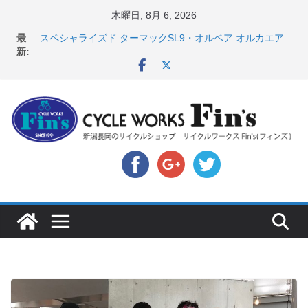
コ
木曜日, 8月 6, 2026
ン
店頭のセールバイク在庫 ロードバイク、MTB、クロス
最
バイクなど（２０２６・７・１０ 現在）
テ
新:
スペシャライズド ターマックSL9・オルベア オルカエア
ン
ロ発表！ ＆ オンヨネ ウェア・アクセサリーセー
ツ
ル！！
8月1・2日 YOELEO試乗会とオフ会開催！！ ＆
へ
LAZER 最高峰ヘルメットが３０〜４０％OFF セール
ス
店頭のセールバイク在庫 ロードバイク、MTB、クロス
バイクなど（２０２６・７・１７ 現在）
キ
【 重要 】お支払いについて ＆ クロスバイクのカスタ
ッ
ムと、入荷してきました人気商品ピックアップ！
プ