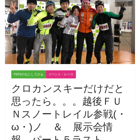
FIN'Sのなにしてがぁ
イベント・レース
クロカンスキーだけだと
思ったら。。。越後ＦＵ
Ｎスノートレイル参戦(・
ω・)ノ ＆ 展示会情
報 パート５ラスト。