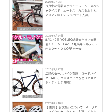
2026年8月8日
８月中の営業スケジュール ＆ スペシ
ャライズド エートス カスタム！と、
２０２７年モデル スコット入荷。
Fin'sのなにしてがぁ
2026年7月24日
8月1・2日 YOELEO試乗会とオフ会開
催！！ ＆ LAZER 最高峰ヘルメット
が３０〜４０％OFF セール
Fin'sのなにしてがぁ
2026年7月17日
店頭のセールバイク在庫 ロードバイ
ク、MTB、クロスバイクなど（２０２
６・７・１７ 現在）
現在の在庫状況
2026年7月10日
【 重要 】お支払いについて ＆ クロ
スバイクのカスタムと、入荷してきまし