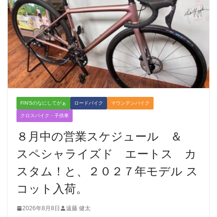
FIN'Sのなにしてがぁ
ロードバイク
マウンテンバイク
クロスバイク・子供車
８月中の営業スケジュール ＆
スペシャライズド エートス カ
スタム！と、２０２７年モデル ス
コット入荷。
2026年8月8日
遠藤 健太