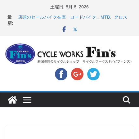
コ
土曜日, 8月 8, 2026
【 重要 】お支払いについて ＆ クロスバイクのカスタ
ン
最
ムと、入荷してきました人気商品ピックアップ！
テ
新:
店頭のセールバイク在庫 ロードバイク、MTB、クロス
バイクなど（２０２６・７・１０ 現在）
ン
８月中の営業スケジュール ＆ スペシャライズド エー
ツ
トス カスタム！と、２０２７年モデル スコット入荷。
へ
8月1・2日 YOELEO試乗会とオフ会開催！！ ＆
LAZER 最高峰ヘルメットが３０〜４０％OFF セール
ス
店頭のセールバイク在庫 ロードバイク、MTB、クロス
キ
バイクなど（２０２６・７・１７ 現在）
ッ
プ