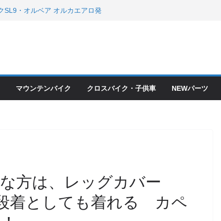
クSL9・オルベア オルカエアロ発
・アクセサリーセール！！
会とオフ会開催！！ ＆ LAZER 最高
OFF セール
ードバイク、MTB、クロスバイク
現在）
て ＆ クロスバイクのカスタムと、
ピックアップ！
マウンテンバイク
クロスバイク・子供車
NEWパーツ
ードバイク、MTB、クロスバイク
現在）
倒な方は、レッグカバー
段着としても着れる カペ