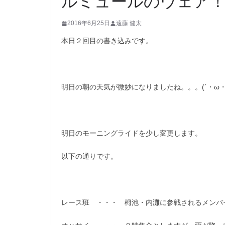
ルミュールのウェア
2016年6月25日
遠藤 健太
本日２回目の書き込みです。
明日の朝の天気が微妙になりましたね。。。(´・ω・
明日のモーニングライドを少し変更します。
以下の通りです。
レース班 ・・・ 栂池・内灘に参戦されるメンバ