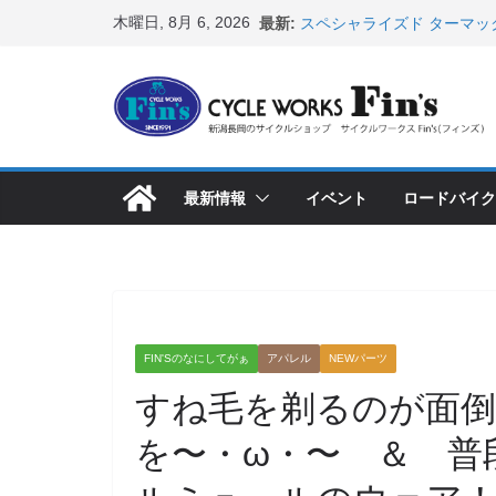
コ
木曜日, 8月 6, 2026
最新:
スペシャライズド ターマッ
ン
表！ ＆ オンヨネ ウェア
8月1・2日 YOELEO試乗
テ
峰ヘルメットが３０〜４０％
ン
店頭のセールバイク在庫 ロ
など（２０２６・７・１７ 
ツ
【 重要 】お支払いについ
へ
入荷してきました人気商品
最新情報
イベント
ロードバイク
ス
店頭のセールバイク在庫 ロ
など（２０２６・７・１０ 
キ
ッ
プ
FIN'Sのなにしてがぁ
アパレル
NEWパーツ
すね毛を剃るのが面
を〜・ω・〜 ＆ 普