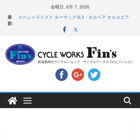
コ
金曜日, 8月 7, 2026
ン
店頭のセールバイク在庫 ロードバイク、MTB、クロス
最
テ
バイクなど（２０２６・７・１０ 現在）
新:
スペシャライズド ターマックSL9・オルベア オルカエア
ン
ロ発表！ ＆ オンヨネ ウェア・アクセサリーセー
ツ
ル！！
8月1・2日 YOELEO試乗会とオフ会開催！！ ＆
へ
LAZER 最高峰ヘルメットが３０〜４０％OFF セール
ス
店頭のセールバイク在庫 ロードバイク、MTB、クロス
キ
バイクなど（２０２６・７・１７ 現在）
【 重要 】お支払いについて ＆ クロスバイクのカスタ
ッ
ムと、入荷してきました人気商品ピックアップ！
プ