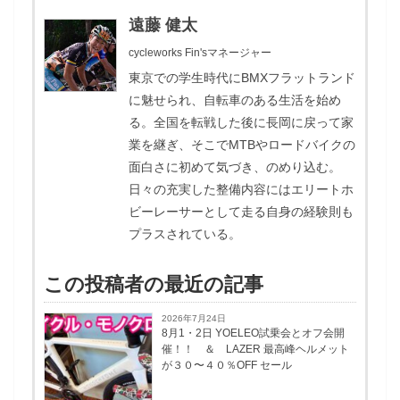
遠藤 健太
cycleworks Fin'sマネージャー
東京での学生時代にBMXフラットランド
に魅せられ、自転車のある生活を始め
る。全国を転戦した後に長岡に戻って家
業を継ぎ、そこでMTBやロードバイクの
面白さに初めて気づき、のめり込む。
日々の充実した整備内容にはエリートホ
ビーレーサーとして走る自身の経験則も
プラスされている。
この投稿者の最近の記事
2026年7月24日
8月1・2日 YOELEO試乗会とオフ会開
催！！ ＆ LAZER 最高峰ヘルメット
が３０〜４０％OFF セール