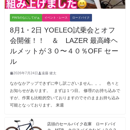
FIN'Sのなにしてがぁ
イベント・レース
ロードバイク
8月1・2日 YOELEO試乗会とオフ
会開催！！ ＆ LAZER 最高峰ヘ
ルメットが３０〜４０％OFF セー
ル
2026年7月24日
遠藤 健太
なかなかアップできずに申し訳ございません。。。 色々と
お知らせがあります。 まずは１つ目。 修理のお持ち込みで
すが、作業も比較的空いておりますのでそのままお持ち込み
可能となっております。 来週
店頭のセールバイク在庫 ロードバイ
ク、MTB、クロスバイクなど（２０２