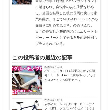
東京での学生時代にBMXフラットランド
に魅せられ、自転車のある生活を始め
る。全国を転戦した後に長岡に戻って家
業を継ぎ、そこでMTBやロードバイクの
面白さに初めて気づき、のめり込む。
日々の充実した整備内容にはエリートホ
ビーレーサーとして走る自身の経験則も
プラスされている。
この投稿者の最近の記事
2026年7月24日
8月1・2日 YOELEO試乗会とオフ会開
催！！ ＆ LAZER 最高峰ヘルメット
が３０〜４０％OFF セール
Fin'sのなにしてがぁ
2026年7月17日
店頭のセールバイク在庫 ロードバイ
ク、MTB、クロスバイクなど（２０２