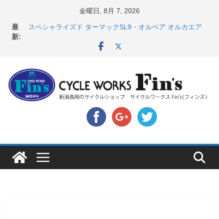
コ
金曜日, 8月 7, 2026
ン
最
スペシャライズド ターマックSL9・オルベア オルカエア
テ
新:
ロ発表！ ＆ オンヨネ ウェア・アクセサリーセー
ル！！
ン
8月1・2日 YOELEO試乗会とオフ会開催！！ ＆
ツ
LAZER 最高峰ヘルメットが３０〜４０％OFF セール
へ
店頭のセールバイク在庫 ロードバイク、MTB、クロス
バイクなど（２０２６・７・１７ 現在）
ス
【 重要 】お支払いについて ＆ クロスバイクのカスタ
キ
ムと、入荷してきました人気商品ピックアップ！
店頭のセールバイク在庫 ロードバイク、MTB、クロス
ッ
バイクなど（２０２６・７・１０ 現在）
プ