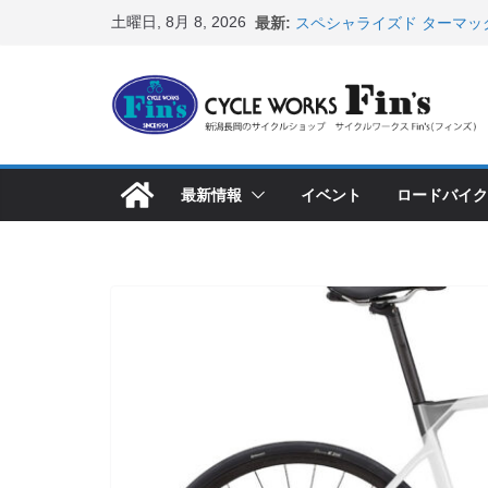
コ
土曜日, 8月 8, 2026
最新:
スペシャライズド ターマッ
ン
表！ ＆ オンヨネ ウェア
8月1・2日 YOELEO試乗
テ
峰ヘルメットが３０〜４０％
ン
店頭のセールバイク在庫 ロ
など（２０２６・７・１７ 
ツ
【 重要 】お支払いについ
へ
入荷してきました人気商品
最新情報
イベント
ロードバイク
ス
店頭のセールバイク在庫 ロ
など（２０２６・７・１０ 
キ
ッ
プ