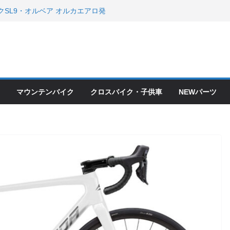
クSL9・オルベア オルカエアロ発
・アクセサリーセール！！
会とオフ会開催！！ ＆ LAZER 最高
OFF セール
ードバイク、MTB、クロスバイク
現在）
て ＆ クロスバイクのカスタムと、
ピックアップ！
マウンテンバイク
クロスバイク・子供車
NEWパーツ
ードバイク、MTB、クロスバイク
現在）