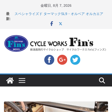
コ
金曜日, 8月 7, 2026
ン
店頭のセールバイク在庫 ロードバイク、MTB、クロス
最
バイクなど（２０２６・７・１０ 現在）
テ
新:
スペシャライズド ターマックSL9・オルベア オルカエア
ン
ロ発表！ ＆ オンヨネ ウェア・アクセサリーセー
ル！！
ツ
8月1・2日 YOELEO試乗会とオフ会開催！！ ＆
へ
LAZER 最高峰ヘルメットが３０〜４０％OFF セール
ス
店頭のセールバイク在庫 ロードバイク、MTB、クロス
バイクなど（２０２６・７・１７ 現在）
キ
【 重要 】お支払いについて ＆ クロスバイクのカスタ
ッ
ムと、入荷してきました人気商品ピックアップ！
プ