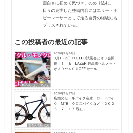
面白さに初めて気づき、のめり込む。
日々の充実した整備内容にはエリートホ
ビーレーサーとして走る自身の経験則も
プラスされている。
この投稿者の最近の記事
2026年7月24日
8月1・2日 YOELEO試乗会とオフ会開
催！！ ＆ LAZER 最高峰ヘルメット
が３０〜４０％OFF セール
Fin'sのなにしてがぁ
2026年7月17日
店頭のセールバイク在庫 ロードバイ
ク、MTB、クロスバイクなど（２０２
６・７・１７ 現在）
現在の在庫状況