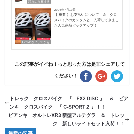
現在の在庫状況
2026年7月10日
【 重要 】お支払いについて ＆ クロ
スバイクのカスタムと、入荷してきまし
た人気商品ピックアップ！
Fin'sのなにしてがぁ
この記事がイイね！っと思った方は是非シェアして
ください！
トレック クロスバイク 『 FX2 DISC 』 ＆ ビア
ンキ クロスバイク 『 C-SPORT２ 』！！
ビアンキ オルトレXR3 新型アルテグラ ＆ トレッ
ク 新しいライトセット入荷！！
最新の記事