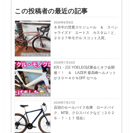
この投稿者の最近の記事
2026年8月8日
８月中の営業スケジュール ＆ スペシ
ャライズド エートス カスタム！と、
２０２７年モデル スコット入荷。
Fin'sのなにしてがぁ
2026年7月24日
8月1・2日 YOELEO試乗会とオフ会開
催！！ ＆ LAZER 最高峰ヘルメット
が３０〜４０％OFF セール
Fin'sのなにしてがぁ
2026年7月17日
店頭のセールバイク在庫 ロードバイ
ク、MTB、クロスバイクなど（２０２
６・７・１７ 現在）