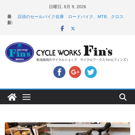
コ
日曜日, 8月 9, 2026
ン
【 重要 】お支払いについて ＆ クロスバイクのカスタ
最
ムと、入荷してきました人気商品ピックアップ！
テ
新:
店頭のセールバイク在庫 ロードバイク、MTB、クロス
ン
バイクなど（２０２６・７・１０ 現在）
ツ
８月中の営業スケジュール ＆ スペシャライズド エー
トス カスタム！と、２０２７年モデル スコット入荷。
へ
8月1・2日 YOELEO試乗会とオフ会開催！！ ＆
ス
LAZER 最高峰ヘルメットが３０〜４０％OFF セール
店頭のセールバイク在庫 ロードバイク、MTB、クロス
キ
バイクなど（２０２６・７・１７ 現在）
ッ
プ