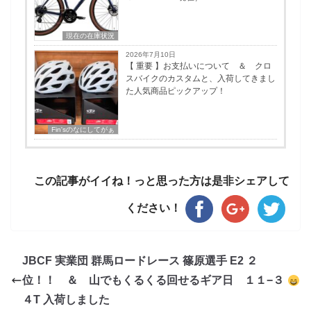
現在の在庫状況
2026年7月10日
【 重要 】お支払いについて ＆ クロ
スバイクのカスタムと、入荷してきまし
た人気商品ピックアップ！
Fin'sのなにしてがぁ
この記事がイイね！っと思った方は是非シェアして
ください！
JBCF 実業団 群馬ロードレース 篠原選手 E2 ２
位！！ ＆ 山でもくるくる回せるギア日 １１−３
４T 入荷しました