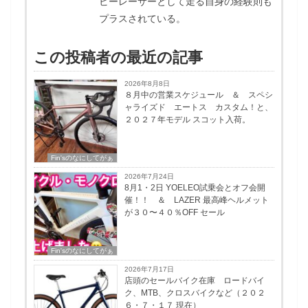
ビーレーサーとして走る自身の経験則も
プラスされている。
この投稿者の最近の記事
2026年8月8日
８月中の営業スケジュール ＆ スペシ
ャライズド エートス カスタム！と、
２０２７年モデル スコット入荷。
Fin'sのなにしてがぁ
2026年7月24日
8月1・2日 YOELEO試乗会とオフ会開
催！！ ＆ LAZER 最高峰ヘルメット
が３０〜４０％OFF セール
Fin'sのなにしてがぁ
2026年7月17日
店頭のセールバイク在庫 ロードバイ
ク、MTB、クロスバイクなど（２０２
６・７・１７ 現在）