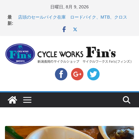
コ
日曜日, 8月 9, 2026
ン
【 重要 】お支払いについて ＆ クロスバイクのカスタ
最
テ
ムと、入荷してきました人気商品ピックアップ！
新:
店頭のセールバイク在庫 ロードバイク、MTB、クロス
ン
バイクなど（２０２６・７・１０ 現在）
ツ
８月中の営業スケジュール ＆ スペシャライズド エー
トス カスタム！と、２０２７年モデル スコット入荷。
へ
8月1・2日 YOELEO試乗会とオフ会開催！！ ＆
ス
LAZER 最高峰ヘルメットが３０〜４０％OFF セール
キ
店頭のセールバイク在庫 ロードバイク、MTB、クロス
バイクなど（２０２６・７・１７ 現在）
ッ
プ