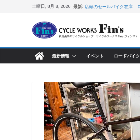
コ
土曜日, 8月 8, 2026
最新:
店頭のセールバイク在庫 ロ
ン
など（２０２６・７・１０ 
８月中の営業スケジュール
テ
ス カスタム！と、２０２７
ン
8月1・2日 YOELEO試乗
峰ヘルメットが３０〜４０％
ツ
店頭のセールバイク在庫 ロ
へ
など（２０２６・７・１７ 
最新情報
イベント
ロードバイク
ス
【 重要 】お支払いについ
入荷してきました人気商品
キ
ッ
プ