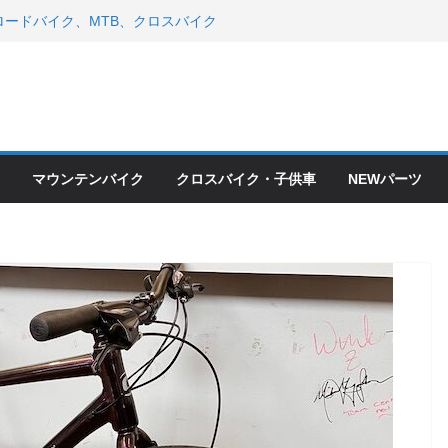
ードバイク、MTB、クロスバイク
現在）
 ＆ スペシャライズド エート
年モデル スコット入荷。
会とオフ会開催！！ ＆ LAZER 最高
OFF セール
ードバイク、MTB、クロスバイク
現在）
マウンテンバイク
クロスバイク・子供車
NEWパーツ
て ＆ クロスバイクのカスタムと、
ピックアップ！