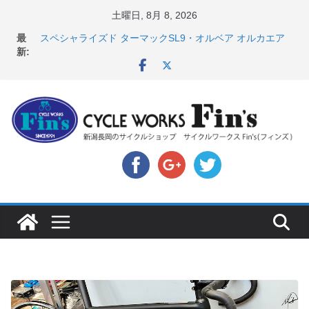
コ
土曜日, 8月 8, 2026
ン
最
店頭のセールバイク在庫 ロードバイク、MTB、クロス
テ
新:
バイクなど（２０２６・７・１０ 現在）
スペシャライズド ターマックSL9・オルベア オルカエア
ン
ロ発表！ ＆ オンヨネ ウェア・アクセサリーセー
ツ
ル！！
へ
8月1・2日 YOELEO試乗会とオフ会開催！！ ＆
LAZER 最高峰ヘルメットが３０〜４０％OFF セール
ス
店頭のセールバイク在庫 ロードバイク、MTB、クロス
キ
バイクなど（２０２６・７・１７ 現在）
【 重要 】お支払いについて ＆ クロスバイクのカスタ
ッ
ムと、入荷してきました人気商品ピックアップ！
プ