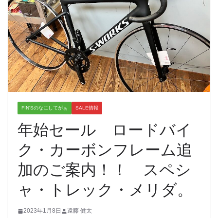
FIN'Sのなにしてがぁ
SALE情報
年始セール ロードバイ
ク・カーボンフレーム追
加のご案内！！ スペシ
ャ・トレック・メリダ。
2023年1月8日
遠藤 健太