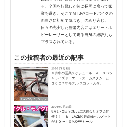
る。全国を転戦した後に長岡に戻って家
業を継ぎ、そこでMTBやロードバイクの
面白さに初めて気づき、のめり込む。
日々の充実した整備内容にはエリートホ
ビーレーサーとして走る自身の経験則も
プラスされている。
この投稿者の最近の記事
2026年8月8日
８月中の営業スケジュール ＆ スペシ
ャライズド エートス カスタム！と、
２０２７年モデル スコット入荷。
Fin'sのなにしてがぁ
2026年7月24日
8月1・2日 YOELEO試乗会とオフ会開
催！！ ＆ LAZER 最高峰ヘルメット
が３０〜４０％OFF セール