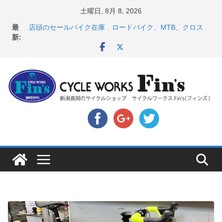
コ
土曜日, 8月 8, 2026
ン
【 重要 】お支払いについて ＆ クロスバイクのカスタ
最
ムと、入荷してきました人気商品ピックアップ！
テ
新:
店頭のセールバイク在庫 ロードバイク、MTB、クロス
ン
バイクなど（２０２６・７・１０ 現在）
ツ
８月中の営業スケジュール ＆ スペシャライズド エー
トス カスタム！と、２０２７年モデル スコット入荷。
へ
8月1・2日 YOELEO試乗会とオフ会開催！！ ＆
ス
LAZER 最高峰ヘルメットが３０〜４０％OFF セール
店頭のセールバイク在庫 ロードバイク、MTB、クロス
キ
バイクなど（２０２６・７・１７ 現在）
ッ
プ