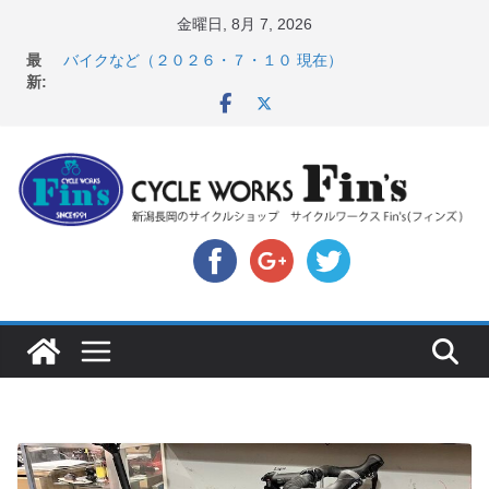
コ
金曜日, 8月 7, 2026
ン
最
店頭のセールバイク在庫 ロードバイク、MTB、クロス
テ
新:
バイクなど（２０２６・７・１０ 現在）
スペシャライズド ターマックSL9・オルベア オルカエア
ン
ロ発表！ ＆ オンヨネ ウェア・アクセサリーセー
ツ
ル！！
へ
8月1・2日 YOELEO試乗会とオフ会開催！！ ＆
LAZER 最高峰ヘルメットが３０〜４０％OFF セール
ス
店頭のセールバイク在庫 ロードバイク、MTB、クロス
キ
バイクなど（２０２６・７・１７ 現在）
【 重要 】お支払いについて ＆ クロスバイクのカスタ
ッ
ムと、入荷してきました人気商品ピックアップ！
プ