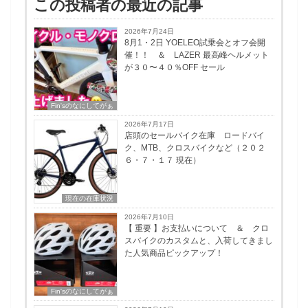
この投稿者の最近の記事
2026年7月24日
8月1・2日 YOELEO試乗会とオフ会開
催！！ ＆ LAZER 最高峰ヘルメット
が３０〜４０％OFF セール
Fin'sのなにしてがぁ
2026年7月17日
店頭のセールバイク在庫 ロードバイ
ク、MTB、クロスバイクなど（２０２
６・７・１７ 現在）
現在の在庫状況
2026年7月10日
【 重要 】お支払いについて ＆ クロ
スバイクのカスタムと、入荷してきまし
た人気商品ピックアップ！
Fin'sのなにしてがぁ