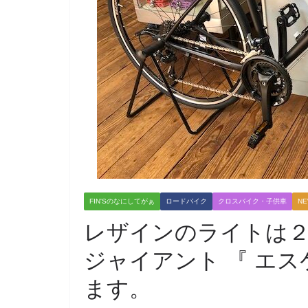
FIN'Sのなにしてがぁ
ロードバイク
クロスバイク・子供車
N
レザインのライトは
ジャイアント 『 エスケ
ます。