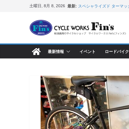
コ
土曜日, 8月 8, 2026
最新:
スペシャライズド ターマッ
ン
表！ ＆ オンヨネ ウェア
8月1・2日 YOELEO試乗
テ
峰ヘルメットが３０〜４０％
ン
店頭のセールバイク在庫 ロ
など（２０２６・７・１７ 
ツ
【 重要 】お支払いについ
へ
入荷してきました人気商品
最新情報
イベント
ロードバイク
ス
店頭のセールバイク在庫 ロ
など（２０２６・７・１０ 
キ
ッ
プ