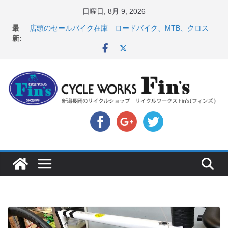
コ
日曜日, 8月 9, 2026
ン
【 重要 】お支払いについて ＆ クロスバイクのカスタ
最
ムと、入荷してきました人気商品ピックアップ！
テ
新:
店頭のセールバイク在庫 ロードバイク、MTB、クロス
ン
バイクなど（２０２６・７・１０ 現在）
ツ
８月中の営業スケジュール ＆ スペシャライズド エー
トス カスタム！と、２０２７年モデル スコット入荷。
へ
8月1・2日 YOELEO試乗会とオフ会開催！！ ＆
ス
LAZER 最高峰ヘルメットが３０〜４０％OFF セール
店頭のセールバイク在庫 ロードバイク、MTB、クロス
キ
バイクなど（２０２６・７・１７ 現在）
ッ
プ