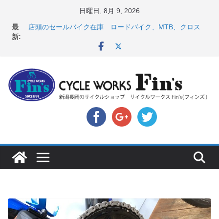
コ
日曜日, 8月 9, 2026
ン
【 重要 】お支払いについて ＆ クロスバイクのカスタ
最
ムと、入荷してきました人気商品ピックアップ！
テ
新:
店頭のセールバイク在庫 ロードバイク、MTB、クロス
ン
バイクなど（２０２６・７・１０ 現在）
８月中の営業スケジュール ＆ スペシャライズド エー
ツ
トス カスタム！と、２０２７年モデル スコット入荷。
へ
8月1・2日 YOELEO試乗会とオフ会開催！！ ＆
ス
LAZER 最高峰ヘルメットが３０〜４０％OFF セール
店頭のセールバイク在庫 ロードバイク、MTB、クロス
キ
バイクなど（２０２６・７・１７ 現在）
ッ
プ