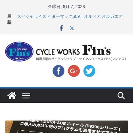
コ
金曜日, 8月 7, 2026
ン
店頭のセールバイク在庫 ロードバイク、MTB、クロス
最
テ
バイクなど（２０２６・７・１０ 現在）
新:
スペシャライズド ターマックSL9・オルベア オルカエア
ン
ロ発表！ ＆ オンヨネ ウェア・アクセサリーセー
ツ
ル！！
へ
8月1・2日 YOELEO試乗会とオフ会開催！！ ＆
LAZER 最高峰ヘルメットが３０〜４０％OFF セール
ス
店頭のセールバイク在庫 ロードバイク、MTB、クロス
キ
バイクなど（２０２６・７・１７ 現在）
【 重要 】お支払いについて ＆ クロスバイクのカスタ
ッ
ムと、入荷してきました人気商品ピックアップ！
プ