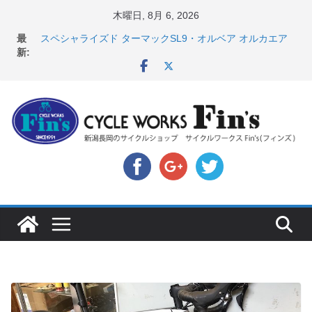
コ
木曜日, 8月 6, 2026
店頭のセールバイク在庫 ロードバイク、MTB、クロス
ン
最
バイクなど（２０２６・７・１０ 現在）
テ
新:
スペシャライズド ターマックSL9・オルベア オルカエア
ン
ロ発表！ ＆ オンヨネ ウェア・アクセサリーセー
ル！！
ツ
8月1・2日 YOELEO試乗会とオフ会開催！！ ＆
へ
LAZER 最高峰ヘルメットが３０〜４０％OFF セール
店頭のセールバイク在庫 ロードバイク、MTB、クロス
ス
バイクなど（２０２６・７・１７ 現在）
キ
【 重要 】お支払いについて ＆ クロスバイクのカスタ
ッ
ムと、入荷してきました人気商品ピックアップ！
プ