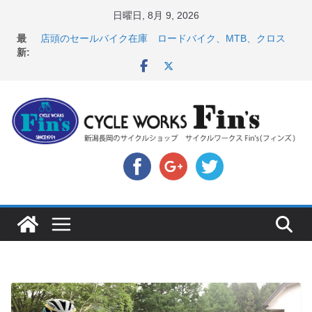
コ
日曜日, 8月 9, 2026
【 重要 】お支払いについて ＆ クロスバイクのカスタ
ン
最
ムと、入荷してきました人気商品ピックアップ！
テ
新:
店頭のセールバイク在庫 ロードバイク、MTB、クロス
ン
バイクなど（２０２６・７・１０ 現在）
８月中の営業スケジュール ＆ スペシャライズド エー
ツ
トス カスタム！と、２０２７年モデル スコット入荷。
へ
8月1・2日 YOELEO試乗会とオフ会開催！！ ＆
LAZER 最高峰ヘルメットが３０〜４０％OFF セール
ス
店頭のセールバイク在庫 ロードバイク、MTB、クロス
キ
バイクなど（２０２６・７・１７ 現在）
ッ
プ