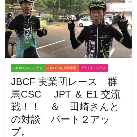
FIN'Sのなにしてがぁ
STAFF KNT自転車塾
イベント・レース
JBCF 実業団レース 群
馬CSC JPT ＆ E1 交流
戦！！ ＆ 田崎さんと
の対談 パート２アッ
プ。