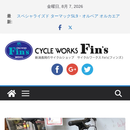
コ
金曜日, 8月 7, 2026
ン
店頭のセールバイク在庫 ロードバイク、MTB、クロス
最
テ
バイクなど（２０２６・７・１０ 現在）
新:
スペシャライズド ターマックSL9・オルベア オルカエア
ン
ロ発表！ ＆ オンヨネ ウェア・アクセサリーセー
ツ
ル！！
へ
8月1・2日 YOELEO試乗会とオフ会開催！！ ＆
LAZER 最高峰ヘルメットが３０〜４０％OFF セール
ス
店頭のセールバイク在庫 ロードバイク、MTB、クロス
キ
バイクなど（２０２６・７・１７ 現在）
【 重要 】お支払いについて ＆ クロスバイクのカスタ
ッ
ムと、入荷してきました人気商品ピックアップ！
プ