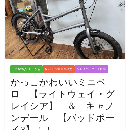
FIN'Sのなにしてがぁ
STAFF KNT自転車塾
クロスバイク・子供車
かっこかわいいミニベ
ロ 【ライトウェイ・グ
レイシア】 ＆ キャノ
ンデール 【バッドボー
イ3】！！