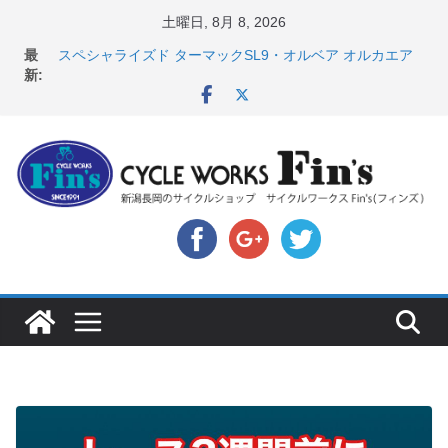
コ
土曜日, 8月 8, 2026
ン
最
スペシャライズド ターマックSL9・オルベア オルカエア
テ
新:
ロ発表！ ＆ オンヨネ ウェア・アクセサリーセー
ル！！
ン
8月1・2日 YOELEO試乗会とオフ会開催！！ ＆
ツ
LAZER 最高峰ヘルメットが３０〜４０％OFF セール
へ
店頭のセールバイク在庫 ロードバイク、MTB、クロス
バイクなど（２０２６・７・１７ 現在）
ス
【 重要 】お支払いについて ＆ クロスバイクのカスタ
キ
ムと、入荷してきました人気商品ピックアップ！
店頭のセールバイク在庫 ロードバイク、MTB、クロス
ッ
バイクなど（２０２６・７・１０ 現在）
プ