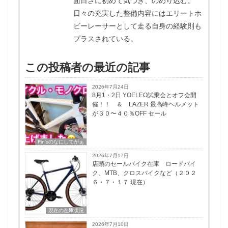
面白さに初めて気づき、のめり込む。
日々の充実した整備内容にはエリートホ
ビーレーサーとして走る自身の経験則も
プラスされている。
この投稿者の最近の記事
2026年7月24日
8月1・2日 YOELEO試乗会とオフ会開
催！！ ＆ LAZER 最高峰ヘルメット
が３０〜４０％OFF セール
Fin'sのなにしてがぁ
2026年7月17日
店頭のセールバイク在庫 ロードバイ
ク、MTB、クロスバイクなど（２０２
６・７・１７ 現在）
現在の在庫状況
2026年7月10日