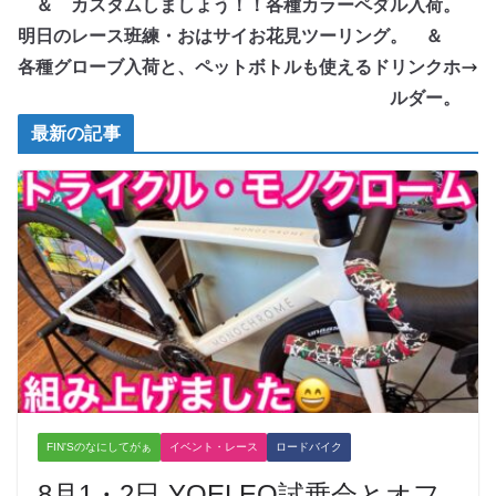
＆ カスタムしましょう！！各種カラーペダル入荷。
明日のレース班練・おはサイお花見ツーリング。 ＆
各種グローブ入荷と、ペットボトルも使えるドリンクホ
ルダー。
最新の記事
FIN'Sのなにしてがぁ
イベント・レース
ロードバイク
8月1・2日 YOELEO試乗会とオフ