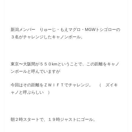
新潟メンバー りゅーじ・もえマグロ・MGWトシゴローの
３名がチャレンジしたキャノンボール。
東京〜大阪間が５５０kmということで、この距離をキャノ
ンボールと呼んでいますが
今回はその距離をＺＷＩＦＴでチャレンジ。 （ ズイキ
ャノと呼ぶらしい ）
朝２時スタートで、１９時ジャストにゴール。