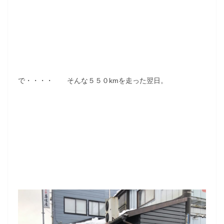
で・・・・ そんな５５０kmを走った翌日。