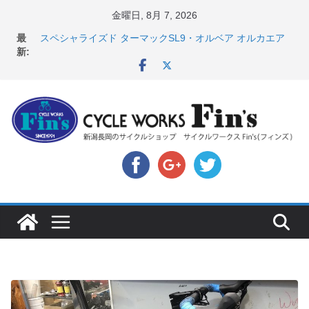
コ
金曜日, 8月 7, 2026
ン
店頭のセールバイク在庫 ロードバイク、MTB、クロス
最
テ
バイクなど（２０２６・７・１０ 現在）
新:
スペシャライズド ターマックSL9・オルベア オルカエア
ン
ロ発表！ ＆ オンヨネ ウェア・アクセサリーセー
ツ
ル！！
へ
8月1・2日 YOELEO試乗会とオフ会開催！！ ＆
LAZER 最高峰ヘルメットが３０〜４０％OFF セール
ス
店頭のセールバイク在庫 ロードバイク、MTB、クロス
キ
バイクなど（２０２６・７・１７ 現在）
【 重要 】お支払いについて ＆ クロスバイクのカスタ
ッ
ムと、入荷してきました人気商品ピックアップ！
プ