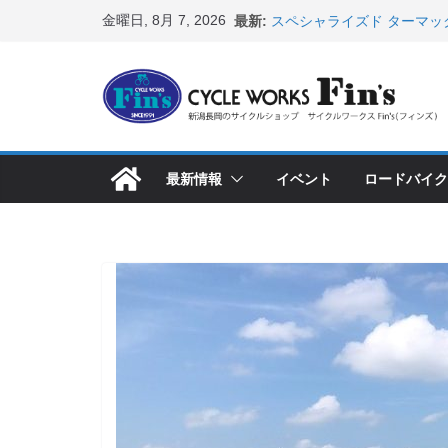
コ
金曜日, 8月 7, 2026
最新:
スペシャライズド ターマッ
ン
表！ ＆ オンヨネ ウェア
8月1・2日 YOELEO試乗
テ
峰ヘルメットが３０〜４０％
ン
店頭のセールバイク在庫 ロ
など（２０２６・７・１７ 
ツ
【 重要 】お支払いについ
へ
入荷してきました人気商品
最新情報
イベント
ロードバイク
ス
店頭のセールバイク在庫 ロ
など（２０２６・７・１０ 
キ
ッ
プ