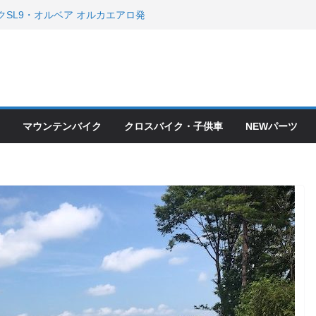
クSL9・オルベア オルカエアロ発
・アクセサリーセール！！
会とオフ会開催！！ ＆ LAZER 最高
OFF セール
ードバイク、MTB、クロスバイク
現在）
て ＆ クロスバイクのカスタムと、
ピックアップ！
マウンテンバイク
クロスバイク・子供車
NEWパーツ
ードバイク、MTB、クロスバイク
現在）