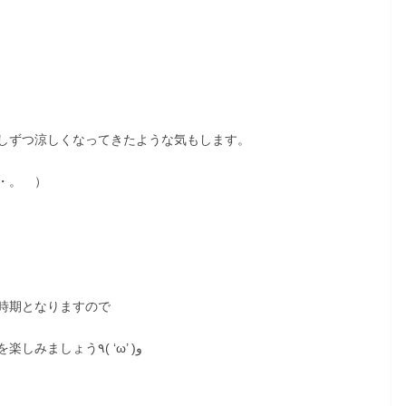
しずつ涼しくなってきたような気もします。
・。 ）
時期となりますので
晴れの日が続くときには、早起きしてサイクリングを楽しみましょう٩( ‘ω’ )و