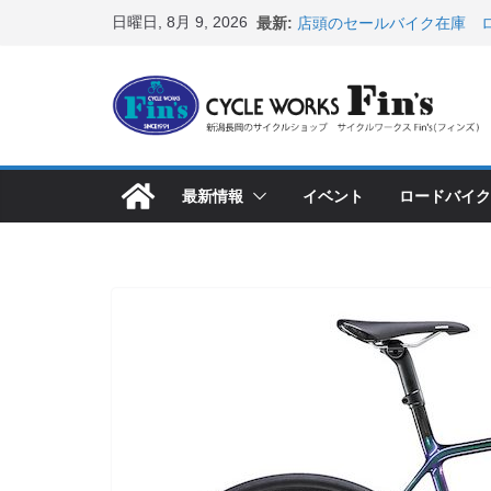
コ
日曜日, 8月 9, 2026
最新:
店頭のセールバイク在庫 ロ
ン
など（２０２６・７・１０ 
８月中の営業スケジュール
テ
ス カスタム！と、２０２７
ン
8月1・2日 YOELEO試乗
峰ヘルメットが３０〜４０％
ツ
店頭のセールバイク在庫 ロ
へ
など（２０２６・７・１７ 
最新情報
イベント
ロードバイク
ス
【 重要 】お支払いについ
入荷してきました人気商品
キ
ッ
プ