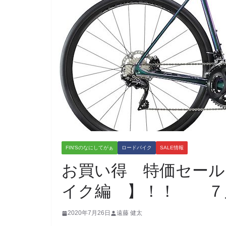
FIN'Sのなにしてがぁ
ロードバイク
SALE情報
お買い得 特価セール
イク編 】！！ ７
2020年7月26日
遠藤 健太