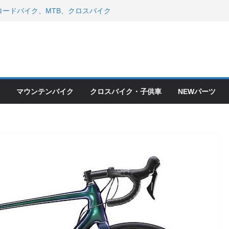
ードバイク、MTB、クロスバイク
現在）
 ＆ スペシャライズド エート
年モデル スコット入荷。
会とオフ会開催！！ ＆ LAZER 最高
OFF セール
ードバイク、MTB、クロスバイク
現在）
マウンテンバイク
クロスバイク・子供車
NEWパーツ
て ＆ クロスバイクのカスタムと、
ピックアップ！