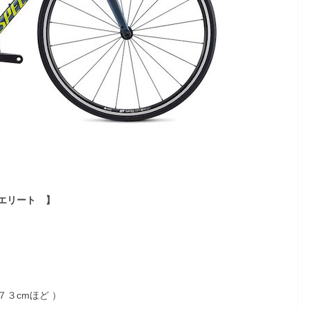
エリート 】
３cmほど ）