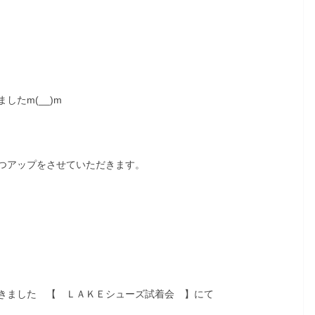
たm(__)m
つアップをさせていただきます。
きました 【 ＬＡＫＥシューズ試着会 】にて