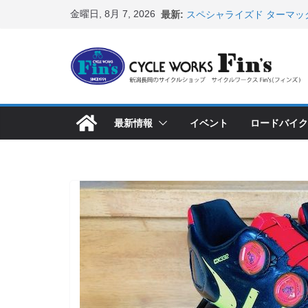
コ
金曜日, 8月 7, 2026
最新:
スペシャライズド ターマッ
ン
表！ ＆ オンヨネ ウェア
8月1・2日 YOELEO試乗
テ
峰ヘルメットが３０〜４０％
ン
店頭のセールバイク在庫 ロ
など（２０２６・７・１７ 
ツ
【 重要 】お支払いについ
へ
入荷してきました人気商品
最新情報
イベント
ロードバイク
ス
店頭のセールバイク在庫 ロ
など（２０２６・７・１０ 
キ
ッ
プ