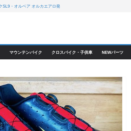
クSL9・オルベア オルカエアロ発
・アクセサリーセール！！
会とオフ会開催！！ ＆ LAZER 最高
OFF セール
ードバイク、MTB、クロスバイク
現在）
て ＆ クロスバイクのカスタムと、
ピックアップ！
マウンテンバイク
クロスバイク・子供車
NEWパーツ
ードバイク、MTB、クロスバイク
現在）