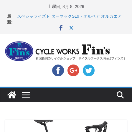
コ
土曜日, 8月 8, 2026
店頭のセールバイク在庫 ロードバイク、MTB、クロス
ン
最
バイクなど（２０２６・７・１０ 現在）
テ
新:
スペシャライズド ターマックSL9・オルベア オルカエア
ン
ロ発表！ ＆ オンヨネ ウェア・アクセサリーセー
ル！！
ツ
8月1・2日 YOELEO試乗会とオフ会開催！！ ＆
へ
LAZER 最高峰ヘルメットが３０〜４０％OFF セール
店頭のセールバイク在庫 ロードバイク、MTB、クロス
ス
バイクなど（２０２６・７・１７ 現在）
キ
【 重要 】お支払いについて ＆ クロスバイクのカスタ
ッ
ムと、入荷してきました人気商品ピックアップ！
プ