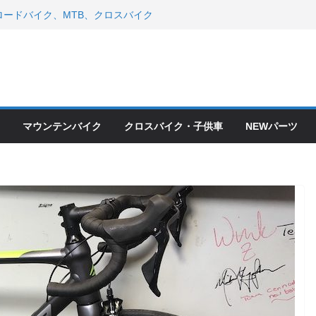
ードバイク、MTB、クロスバイク
現在）
 ＆ スペシャライズド エート
年モデル スコット入荷。
会とオフ会開催！！ ＆ LAZER 最高
OFF セール
ードバイク、MTB、クロスバイク
現在）
マウンテンバイク
クロスバイク・子供車
NEWパーツ
て ＆ クロスバイクのカスタムと、
ピックアップ！