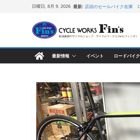
コ
日曜日, 8月 9, 2026
最新:
店頭のセールバイク在庫 ロ
ン
など（２０２６・７・１０ 
８月中の営業スケジュール
テ
ス カスタム！と、２０２７
ン
8月1・2日 YOELEO試乗
峰ヘルメットが３０〜４０％
ツ
店頭のセールバイク在庫 ロ
へ
など（２０２６・７・１７ 
最新情報
イベント
ロードバイク
ス
【 重要 】お支払いについ
入荷してきました人気商品
キ
ッ
プ