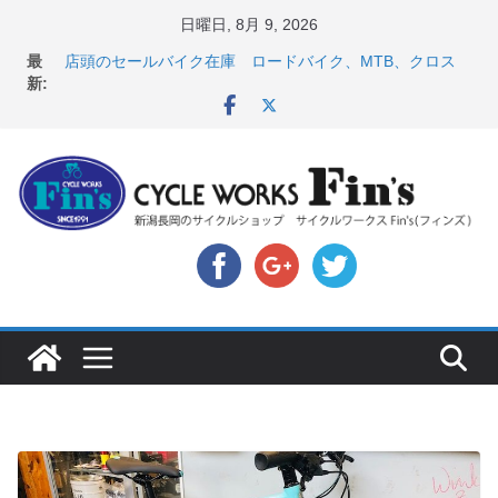
コ
日曜日, 8月 9, 2026
ン
【 重要 】お支払いについて ＆ クロスバイクのカスタ
最
テ
ムと、入荷してきました人気商品ピックアップ！
新:
店頭のセールバイク在庫 ロードバイク、MTB、クロス
ン
バイクなど（２０２６・７・１０ 現在）
ツ
８月中の営業スケジュール ＆ スペシャライズド エー
へ
トス カスタム！と、２０２７年モデル スコット入荷。
8月1・2日 YOELEO試乗会とオフ会開催！！ ＆
ス
LAZER 最高峰ヘルメットが３０〜４０％OFF セール
キ
店頭のセールバイク在庫 ロードバイク、MTB、クロス
バイクなど（２０２６・７・１７ 現在）
ッ
プ