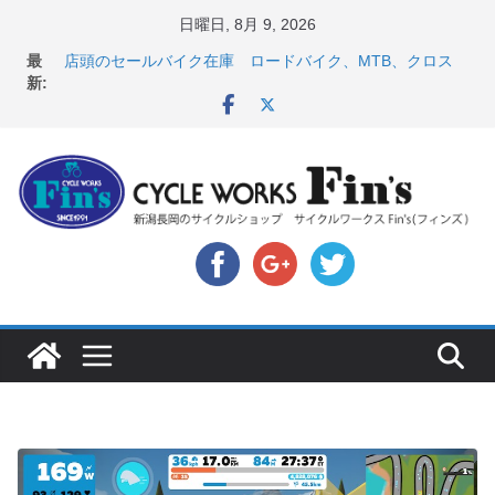
コ
日曜日, 8月 9, 2026
ン
【 重要 】お支払いについて ＆ クロスバイクのカスタ
最
テ
ムと、入荷してきました人気商品ピックアップ！
新:
店頭のセールバイク在庫 ロードバイク、MTB、クロス
ン
バイクなど（２０２６・７・１０ 現在）
ツ
８月中の営業スケジュール ＆ スペシャライズド エー
トス カスタム！と、２０２７年モデル スコット入荷。
へ
8月1・2日 YOELEO試乗会とオフ会開催！！ ＆
ス
LAZER 最高峰ヘルメットが３０〜４０％OFF セール
キ
店頭のセールバイク在庫 ロードバイク、MTB、クロス
バイクなど（２０２６・７・１７ 現在）
ッ
プ