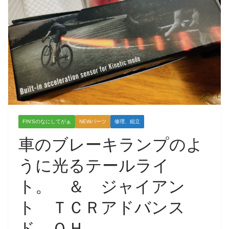
FIN'Sのなにしてがぁ
NEWパーツ
修理、組立
車のブレーキランプのよ
うに光るテールライ
ト。 ＆ ジャイアン
ト ＴＣＲアドバンス
ド ＯＨ。