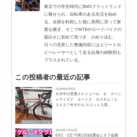
東京での学生時代にBMXフラットランド
に魅せられ、自転車のある生活を始め
る。全国を転戦した後に長岡に戻って家
業を継ぎ、そこでMTBやロードバイクの
面白さに初めて気づき、のめり込む。
日々の充実した整備内容にはエリートホ
ビーレーサーとして走る自身の経験則も
プラスされている。
この投稿者の最近の記事
2026年8月8日
８月中の営業スケジュール ＆ スペシ
ャライズド エートス カスタム！と、
２０２７年モデル スコット入荷。
Fin'sのなにしてがぁ
2026年7月24日
8月1・2日 YOELEO試乗会とオフ会開