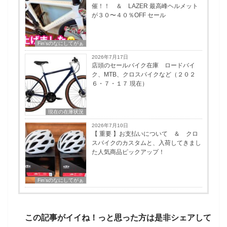
催！！ ＆ LAZER 最高峰ヘルメット
が３０〜４０％OFF セール
Fin'sのなにしてがぁ
2026年7月17日
店頭のセールバイク在庫 ロードバイ
ク、MTB、クロスバイクなど（２０２
６・７・１７ 現在）
現在の在庫状況
2026年7月10日
【 重要 】お支払いについて ＆ クロ
スバイクのカスタムと、入荷してきまし
た人気商品ピックアップ！
Fin'sのなにしてがぁ
この記事がイイね！っと思った方は是非シェアして