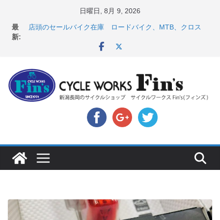
コ
日曜日, 8月 9, 2026
ン
【 重要 】お支払いについて ＆ クロスバイクのカスタ
最
ムと、入荷してきました人気商品ピックアップ！
テ
新:
店頭のセールバイク在庫 ロードバイク、MTB、クロス
ン
バイクなど（２０２６・７・１０ 現在）
８月中の営業スケジュール ＆ スペシャライズド エー
ツ
トス カスタム！と、２０２７年モデル スコット入荷。
へ
8月1・2日 YOELEO試乗会とオフ会開催！！ ＆
ス
LAZER 最高峰ヘルメットが３０〜４０％OFF セール
店頭のセールバイク在庫 ロードバイク、MTB、クロス
キ
バイクなど（２０２６・７・１７ 現在）
ッ
プ