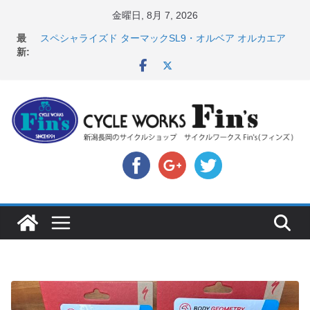
コ
金曜日, 8月 7, 2026
ン
店頭のセールバイク在庫 ロードバイク、MTB、クロス
最
テ
バイクなど（２０２６・７・１０ 現在）
新:
スペシャライズド ターマックSL9・オルベア オルカエア
ン
ロ発表！ ＆ オンヨネ ウェア・アクセサリーセー
ツ
ル！！
へ
8月1・2日 YOELEO試乗会とオフ会開催！！ ＆
LAZER 最高峰ヘルメットが３０〜４０％OFF セール
ス
店頭のセールバイク在庫 ロードバイク、MTB、クロス
キ
バイクなど（２０２６・７・１７ 現在）
【 重要 】お支払いについて ＆ クロスバイクのカスタ
ッ
ムと、入荷してきました人気商品ピックアップ！
プ