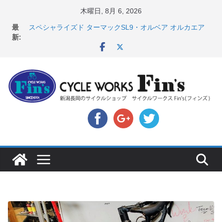
コ
木曜日, 8月 6, 2026
ン
店頭のセールバイク在庫 ロードバイク、MTB、クロス
最
バイクなど（２０２６・７・１０ 現在）
テ
新:
スペシャライズド ターマックSL9・オルベア オルカエア
ン
ロ発表！ ＆ オンヨネ ウェア・アクセサリーセー
ツ
ル！！
8月1・2日 YOELEO試乗会とオフ会開催！！ ＆
へ
LAZER 最高峰ヘルメットが３０〜４０％OFF セール
ス
店頭のセールバイク在庫 ロードバイク、MTB、クロス
バイクなど（２０２６・７・１７ 現在）
キ
【 重要 】お支払いについて ＆ クロスバイクのカスタ
ッ
ムと、入荷してきました人気商品ピックアップ！
プ