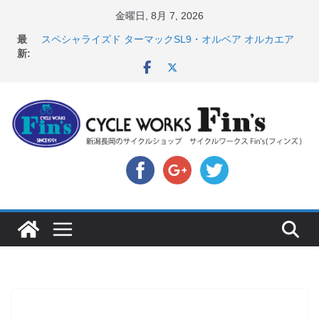
コ
金曜日, 8月 7, 2026
店頭のセールバイク在庫 ロードバイク、MTB、クロス
ン
最
バイクなど（２０２６・７・１０ 現在）
テ
新:
スペシャライズド ターマックSL9・オルベア オルカエア
ロ発表！ ＆ オンヨネ ウェア・アクセサリーセー
ン
ル！！
ツ
8月1・2日 YOELEO試乗会とオフ会開催！！ ＆
へ
LAZER 最高峰ヘルメットが３０〜４０％OFF セール
店頭のセールバイク在庫 ロードバイク、MTB、クロス
ス
バイクなど（２０２６・７・１７ 現在）
キ
【 重要 】お支払いについて ＆ クロスバイクのカスタ
ムと、入荷してきました人気商品ピックアップ！
ッ
プ