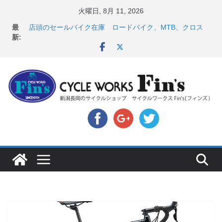
コ
火曜日, 8月 11, 2026
ン
最
店頭のセールバイク在庫 ロードバイク、MTB、クロス
テ
新:
バイクなど（２０２６・７・１０ 現在）
８月中の営業スケジュール ＆ スペシャライズド エー
ン
トス カスタム！と、２０２７年モデル スコット入荷。
ツ
8月1・2日 YOELEO試乗会とオフ会開催！！ ＆
へ
LAZER 最高峰ヘルメットが３０〜４０％OFF セール
店頭のセールバイク在庫 ロードバイク、MTB、クロス
ス
バイクなど（２０２６・７・１７ 現在）
キ
【 重要 】お支払いについて ＆ クロスバイクのカスタ
ムと、入荷してきました人気商品ピックアップ！
ッ
プ