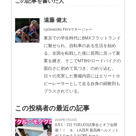
この記事を書いた人
遠藤 健太
cycleworks Fin'sマネージャー
東京での学生時代にBMXフラットランド
に魅せられ、自転車のある生活を始め
る。全国を転戦した後に長岡に戻って家
業を継ぎ、そこでMTBやロードバイクの
面白さに初めて気づき、のめり込む。
日々の充実した整備内容にはエリートホ
ビーレーサーとして走る自身の経験則も
プラスされている。
この投稿者の最近の記事
2026年7月24日
8月1・2日 YOELEO試乗会とオフ会開
催！！ ＆ LAZER 最高峰ヘルメット
が３０〜４０％OFF セール