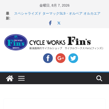
コ
金曜日, 8月 7, 2026
ン
最
スペシャライズド ターマックSL9・オルベア オルカエア
テ
新:
ロ発表！ ＆ オンヨネ ウェア・アクセサリーセー
ル！！
ン
8月1・2日 YOELEO試乗会とオフ会開催！！ ＆
ツ
LAZER 最高峰ヘルメットが３０〜４０％OFF セール
へ
店頭のセールバイク在庫 ロードバイク、MTB、クロス
バイクなど（２０２６・７・１７ 現在）
ス
【 重要 】お支払いについて ＆ クロスバイクのカスタ
キ
ムと、入荷してきました人気商品ピックアップ！
店頭のセールバイク在庫 ロードバイク、MTB、クロス
ッ
バイクなど（２０２６・７・１０ 現在）
プ