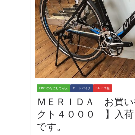
FIN'Sのなにしてがぁ
ロードバイク
SALE情報
ＭＥＲＩＤＡ お買い
クト４０００ 】入荷
です。