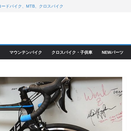
ードバイク、MTB、クロスバイク
現在）
 ＆ スペシャライズド エート
年モデル スコット入荷。
会とオフ会開催！！ ＆ LAZER 最高
OFF セール
ードバイク、MTB、クロスバイク
現在）
マウンテンバイク
クロスバイク・子供車
NEWパーツ
て ＆ クロスバイクのカスタムと、
ピックアップ！