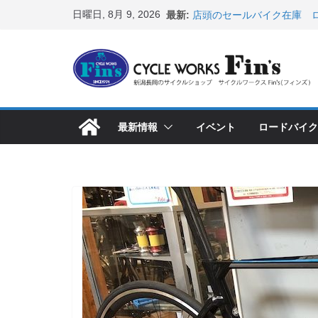
コ
日曜日, 8月 9, 2026
最新:
店頭のセールバイク在庫 ロ
ン
など（２０２６・７・１０ 
８月中の営業スケジュール
テ
ス カスタム！と、２０２７
ン
8月1・2日 YOELEO試乗
峰ヘルメットが３０〜４０％
ツ
店頭のセールバイク在庫 ロ
へ
など（２０２６・７・１７ 
最新情報
イベント
ロードバイク
ス
【 重要 】お支払いについ
入荷してきました人気商品
キ
ッ
プ