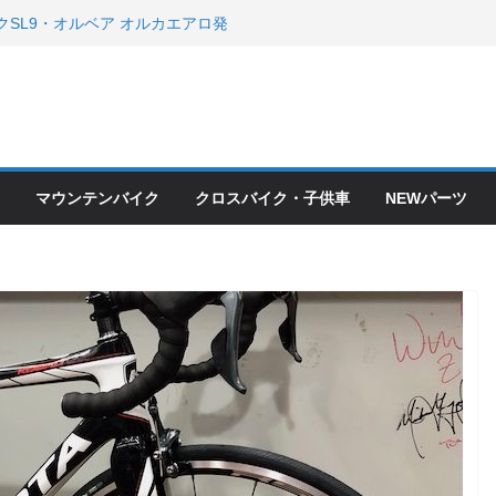
クSL9・オルベア オルカエアロ発
・アクセサリーセール！！
会とオフ会開催！！ ＆ LAZER 最高
OFF セール
ードバイク、MTB、クロスバイク
現在）
て ＆ クロスバイクのカスタムと、
ピックアップ！
マウンテンバイク
クロスバイク・子供車
NEWパーツ
ードバイク、MTB、クロスバイク
現在）