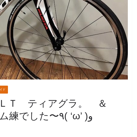
イド
ＡＬＴ ティアグラ。 ＆
朝はＺＷＩＦＴでチーム練でした〜٩( ‘ω’ )و