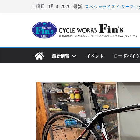
コ
土曜日, 8月 8, 2026
最新:
スペシャライズド ターマッ
ン
表！ ＆ オンヨネ ウェア
8月1・2日 YOELEO試乗
テ
峰ヘルメットが３０〜４０％
ン
店頭のセールバイク在庫 ロ
など（２０２６・７・１７ 
ツ
【 重要 】お支払いについ
へ
入荷してきました人気商品
最新情報
イベント
ロードバイク
ス
店頭のセールバイク在庫 ロ
など（２０２６・７・１０ 
キ
ッ
プ