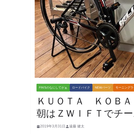
FIN'Sのなにしてがぁ
ロードバイク
NEWパーツ
モーニングラ
ＫＵＯＴＡ ＫＯＢ
2019年3月31日
遠藤 健太