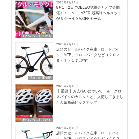
2026年7月24日
8月1・2日 YOELEO試乗会とオフ会開
催！！ ＆ LAZER 最高峰ヘルメット
が３０〜４０％OFF セール
Fin'sのなにしてがぁ
2026年7月17日
店頭のセールバイク在庫 ロードバイ
ク、MTB、クロスバイクなど（２０２
６・７・１７ 現在）
現在の在庫状況
2026年7月10日
【 重要 】お支払いについて ＆ クロ
スバイクのカスタムと、入荷してきまし
た人気商品ピックアップ！
Fin'sのなにしてがぁ
2026年7月10日
店頭のセールバイク在庫 ロードバイ
ク、MTB、クロスバイクなど（２０２