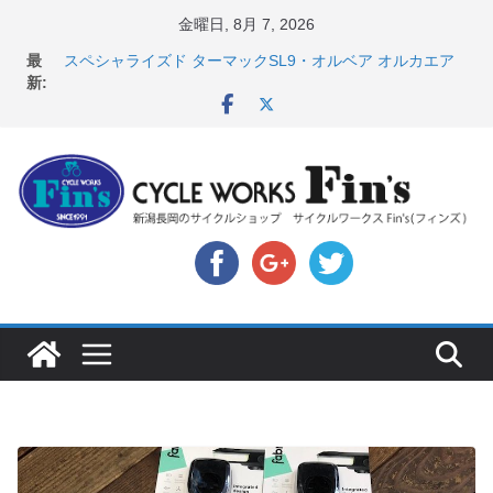
コ
金曜日, 8月 7, 2026
店頭のセールバイク在庫 ロードバイク、MTB、クロス
ン
最
バイクなど（２０２６・７・１０ 現在）
テ
新:
スペシャライズド ターマックSL9・オルベア オルカエア
ン
ロ発表！ ＆ オンヨネ ウェア・アクセサリーセー
ル！！
ツ
8月1・2日 YOELEO試乗会とオフ会開催！！ ＆
へ
LAZER 最高峰ヘルメットが３０〜４０％OFF セール
店頭のセールバイク在庫 ロードバイク、MTB、クロス
ス
バイクなど（２０２６・７・１７ 現在）
キ
【 重要 】お支払いについて ＆ クロスバイクのカスタ
ッ
ムと、入荷してきました人気商品ピックアップ！
プ