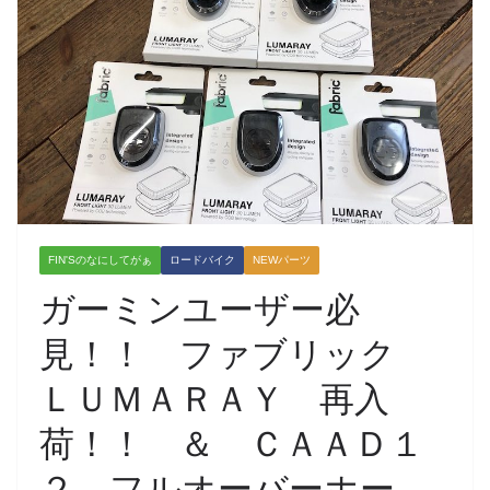
FIN'Sのなにしてがぁ
ロードバイク
NEWパーツ
ガーミンユーザー必
見！！ ファブリック
ＬＵＭＡＲＡＹ 再入
荷！！ ＆ ＣＡＡＤ１
２ フルオーバーホー