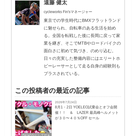
遠藤 健太
cycleworks Fin'sマネージャー
東京での学生時代にBMXフラットランド
に魅せられ、自転車のある生活を始め
る。全国を転戦した後に長岡に戻って家
業を継ぎ、そこでMTBやロードバイクの
面白さに初めて気づき、のめり込む。
日々の充実した整備内容にはエリートホ
ビーレーサーとして走る自身の経験則も
プラスされている。
この投稿者の最近の記事
2026年7月24日
8月1・2日 YOELEO試乗会とオフ会開
催！！ ＆ LAZER 最高峰ヘルメット
が３０〜４０％OFF セール
Fin'sのなにしてがぁ