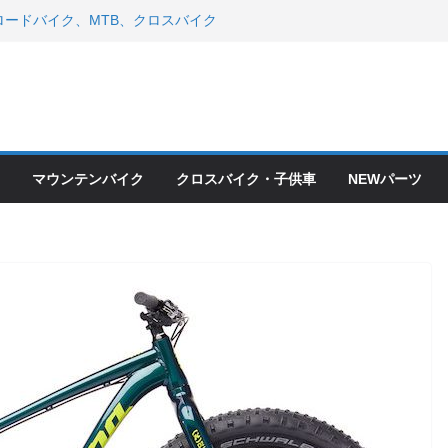
ードバイク、MTB、クロスバイク
現在）
 ＆ スペシャライズド エート
年モデル スコット入荷。
会とオフ会開催！！ ＆ LAZER 最高
OFF セール
ードバイク、MTB、クロスバイク
現在）
マウンテンバイク
クロスバイク・子供車
NEWパーツ
て ＆ クロスバイクのカスタムと、
ピックアップ！