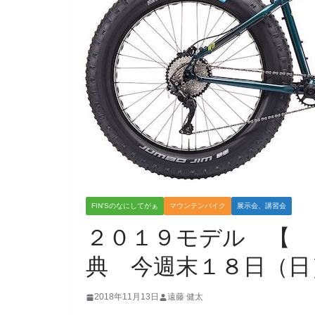
FIN'Sのなにしてがぁ
マウンテンバイク
展示会、講習会
２０１９モデル 【 
典 今週末１８日（
2018年11月13日
遠藤 健太