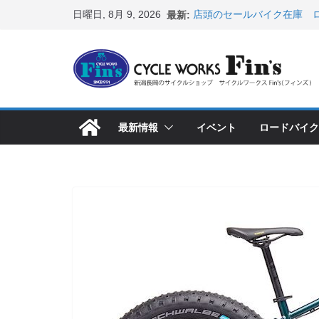
コ
日曜日, 8月 9, 2026
最新:
店頭のセールバイク在庫 ロ
ン
など（２０２６・７・１０ 
８月中の営業スケジュール
テ
ス カスタム！と、２０２７
ン
8月1・2日 YOELEO試乗
峰ヘルメットが３０〜４０％
ツ
店頭のセールバイク在庫 ロ
へ
など（２０２６・７・１７ 
最新情報
イベント
ロードバイク
ス
【 重要 】お支払いについ
入荷してきました人気商品
キ
ッ
プ