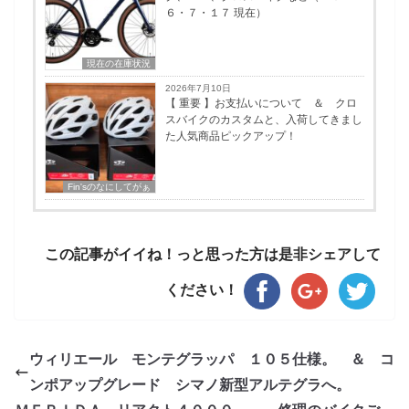
６・７・１７ 現在）
現在の在庫状況
2026年7月10日
【 重要 】お支払いについて ＆ クロ
スバイクのカスタムと、入荷してきまし
た人気商品ピックアップ！
Fin'sのなにしてがぁ
この記事がイイね！っと思った方は是非シェアして
ください！
ウィリエール モンテグラッパ １０５仕様。 ＆ コ
ンポアップグレード シマノ新型アルテグラへ。