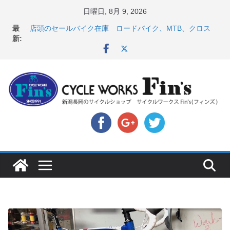
コ
日曜日, 8月 9, 2026
ン
最
店頭のセールバイク在庫 ロードバイク、MTB、クロス
テ
新:
バイクなど（２０２６・７・１０ 現在）
８月中の営業スケジュール ＆ スペシャライズド エー
ン
トス カスタム！と、２０２７年モデル スコット入荷。
ツ
8月1・2日 YOELEO試乗会とオフ会開催！！ ＆
へ
LAZER 最高峰ヘルメットが３０〜４０％OFF セール
店頭のセールバイク在庫 ロードバイク、MTB、クロス
ス
バイクなど（２０２６・７・１７ 現在）
キ
【 重要 】お支払いについて ＆ クロスバイクのカスタ
ムと、入荷してきました人気商品ピックアップ！
ッ
プ