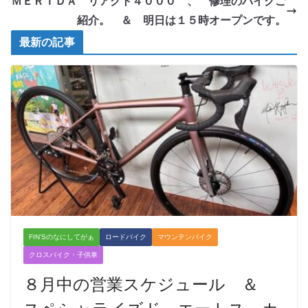
ＭＥＲＩＤＡ リアクト４０００ 、 修理のバイクご
紹介。 ＆ 明日は１５時オープンです。
最新の記事
FIN'Sのなにしてがぁ
ロードバイク
マウンテンバイク
クロスバイク・子供車
８月中の営業スケジュール ＆