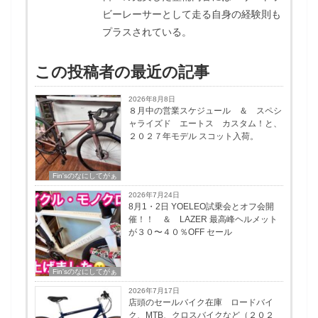
ビーレーサーとして走る自身の経験則も
プラスされている。
この投稿者の最近の記事
2026年8月8日
８月中の営業スケジュール ＆ スペシ
ャライズド エートス カスタム！と、
２０２７年モデル スコット入荷。
Fin'sのなにしてがぁ
2026年7月24日
8月1・2日 YOELEO試乗会とオフ会開
催！！ ＆ LAZER 最高峰ヘルメット
が３０〜４０％OFF セール
Fin'sのなにしてがぁ
2026年7月17日
店頭のセールバイク在庫 ロードバイ
ク、MTB、クロスバイクなど（２０２